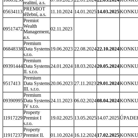
realitní, a.s.
PREMIOT
05634113
11.10.2024
14.01.2025
14.03.2025
KONKU
těžební, a.s.
Premiot
Wealth
09517472
02.11.2023
Management,
a.s.
Premium
06848338
Data Systems
19.06.2023
22.08.2024
22.10.2024
KONKU
s.r.o.
Premium
09391444
Data Systems
24.01.2024
18.03.2024
20.05.2024
KONKU
II. s.r.o.
Premium
9517413
Data Systems
20.06.2023
27.11.2023
29.01.2024
KONKU
III. s.r.o.
Premium
09390995
Data Systems
24.11.2023
06.02.2024
08.04.2024
KONKU
IV s.r.o.
Property
11917229
Premiot I
19.02.2025
13.05.2025
14.07.2025
ÚPADE
s.r.o.
Property
11917237
Premiot II.
01.10.2024
16.12.2024
17.02.2025
KONKU