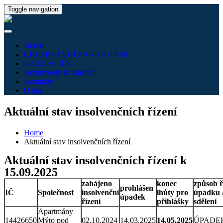
Toggle navigation
Home
CHCI PRÁVNÍ ZASTOUPENÍ
AKTUALITY
Dokumenty ke stažení
Kontakty
O nás
Aktuální stav insolvenčních řízení
Home
Aktuální stav insolvenčních řízení
Aktuální stav insolvenčních řízení k
15.09.2025
zahájeno
konec
způsob ř
prohlášen
IČ
Společnost
insolvenční
lhůty pro
úpadku /
úpadek
řízení
přihlášky
sdělení
Apartmány
14426650
Mýto pod
02.10.2024
14.03.2025
14.05.2025
ÚPADE