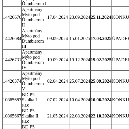
Ďumbierom I
Apartmány
Mýto pod
14426676
17.04.2024
23.09.2024
25.11.2024
KONKU
Ďumbierom
II
Apartmány
Mýto pod
14426684
09.09.2024
15.01.2025
17.03.2025
ÚPADE
Ďumbierom
III
Apartmány
Mýto pod
14426731
19.09.2024
19.12.2024
19.02.2025
ÚPADE
Ďumbierom
IV
Apartmány
Mýto pod
14426374
02.04.2024
25.07.2024
25.09.2024
KONKU
Ďumbierom
V
BD P5
10865683
Skalka I.
07.02.2024
10.04.2024
10.06.2024
KONKU
s.r.o.
BD P5
10865667
Skalka II.
21.05.2024
22.08.2024
22.10.2024
KONKU
s.r.o.
BD P5