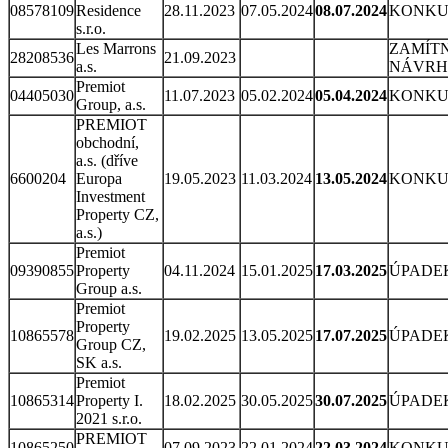
08578109
Residence
28.11.2023
07.05.2024
08.07.2024
KONKU
s.r.o.
Les Marrons
ZAMÍTN
28208536
21.09.2023
a.s.
NÁVR
Premiot
04405030
11.07.2023
05.02.2024
05.04.2024
KONKU
Group, a.s.
PREMIOT
obchodní,
a.s. (dříve
6600204
Europa
19.05.2023
11.03.2024
13.05.2024
KONKU
Investment
Property CZ,
a.s.)
Premiot
09390855
Property
04.11.2024
15.01.2025
17.03.2025
ÚPADE
Group a.s.
Premiot
Property
10865578
19.02.2025
13.05.2025
17.07.2025
ÚPADE
Group CZ,
SK a.s.
Premiot
10865314
Property I.
18.02.2025
30.05.2025
30.07.2025
ÚPADE
2021 s.r.o.
PREMIOT
10865250
07.09.2023
22.01.2024
22.03.2024
KONKU