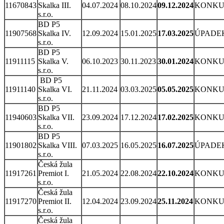
11670843
Skalka III.
04.07.2024
08.10.2024
09.12.2024
KONKU
s.r.o.
BD P5
11907568
Skalka IV.
12.09.2024
15.01.2025
17.03.2025
ÚPADE
s.r.o.
BD P5
11911115
Skalka V.
06.10.2023
30.11.2023
30.01.2024
KONKU
s.r.o.
BD P5
11911140
Skalka VI.
21.11.2024
03.03.2025
05.05.2025
KONKU
s.r.o.
BD P5
11940603
Skalka VII.
23.09.2024
17.12.2024
17.02.2025
KONKU
s.r.o.
BD P5
11901802
Skalka VIII.
07.03.2025
16.05.2025
16.07.2025
ÚPADE
s.r.o.
Česká žula
11917261
Premiot I.
21.05.2024
22.08.2024
22.10.2024
KONKU
s.r.o.
Česká žula
11917270
Premiot II.
12.04.2024
23.09.2024
25.11.2024
KONKU
s.r.o.
Česká žula