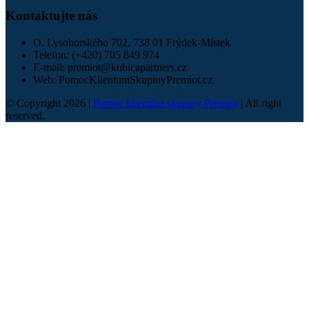
Kontaktujte nás
O. Lysohorského 702, 738 01 Frýdek-Místek
Telefon:
(+420) 705 849 974
E-mail:
premiot@kubicapartners.cz
Web:
PomocKlientumSkupinyPremiot.cz
© Copyright 2026 |
Pomoc klientům skupiny Premiot
| All right
reserved.