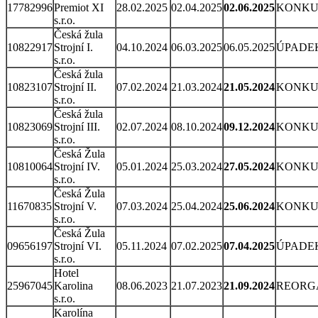
17782996
Premiot XI
28.02.2025
02.04.2025
02.06.2025
KONKU
s.r.o.
Česká žula
10822917
Strojní I.
04.10.2024
06.03.2025
06.05.2025
ÚPADE
s.r.o.
Česká žula
10823107
Strojní II.
07.02.2024
21.03.2024
21.05.2024
KONKU
s.r.o.
Česká žula
10823069
Strojní III.
02.07.2024
08.10.2024
09.12.2024
KONKU
s.r.o.
Česká Žula
10810064
Strojní IV.
05.01.2024
25.03.2024
27.05.2024
KONKU
s.r.o.
Česká Žula
11670835
Strojní V.
07.03.2024
25.04.2024
25.06.2024
KONKU
s.r.o.
Česká Žula
09656197
Strojní VI.
05.11.2024
07.02.2025
07.04.2025
ÚPADE
s.r.o.
Hotel
25967045
Karolina
08.06.2023
21.07.2023
21.09.2024
REORG
s.r.o.
Karolína